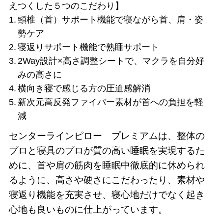
えつくした５つのこだわり】
頸椎（首）サポート機能で寝ながら首、肩・姿
勢ケア
寝返りサポート機能で熟睡サポート
2Way設計×高さ調整シートで、マクラを自分好
みの高さに
横向き寝で感じる方の圧迫感解消
新次元高反発ファイバー素材が首への負担を軽
減
センターラインピロー プレミアムは、整体の
プロと寝具のプロが質の高い睡眠を実現するた
めに、首や肩の筋肉を睡眠中徹底的に休められ
るように、高さや硬さにこだわったり、素材や
寝返り機能を充実させ、寝心地だけでなく起き
心地も良いものに仕上がっています。